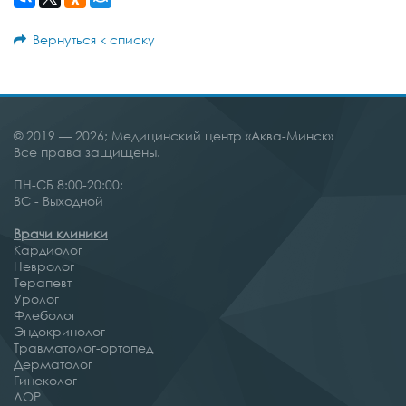
Вернуться к списку
© 2019 — 2026; Медицинский центр «Аква-Минск»
Все права защищены.
ПН-СБ 8:00-20:00;
ВС - Выходной
Врачи клиники
Кардиолог
Невролог
Терапевт
Уролог
Флеболог
Эндокринолог
Травматолог-ортопед
Дерматолог
Гинеколог
ЛОР